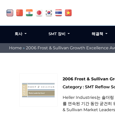
회사
SMT 장비
해결책
Home
»
2006 Frost & Sullivan Growth Excellence A
2006 Frost & Sullivan 
Category : SMT Reflow 
Heller Industries는
를 연속된 기간 동안 굳건히 유
& Sullivan Market Lea